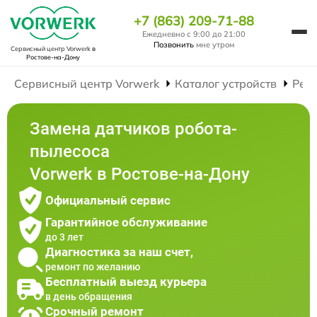
+7 (863) 209-71-88
Ежедневно с 9:00 до 21:00
Позвонить
мне утром
Сервисный центр Vorwerk
в
Ростове-на-Дону
Сервисный центр Vorwerk
Каталог устройств
Рем
Замена датчиков робота-
пылесоса
Vorwerk в Ростове-на-Дону
Официальный сервис
Гарантийное обслуживание
до 3 лет
Диагностика за наш счет,
ремонт по желанию
Бесплатный выезд курьера
в день обращения
Срочный ремонт